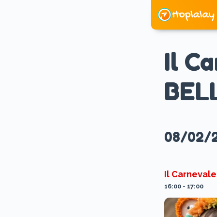
Skip
to
content
Il C
BEL
08/02/
Il Carneval
16:00 - 17:00