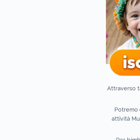
Attraverso t
Potremo q
attività M
Per bimb