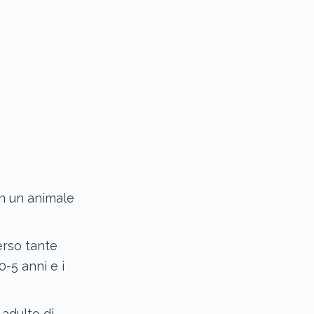
in un animale
erso tante
-5 anni e i
adulto di