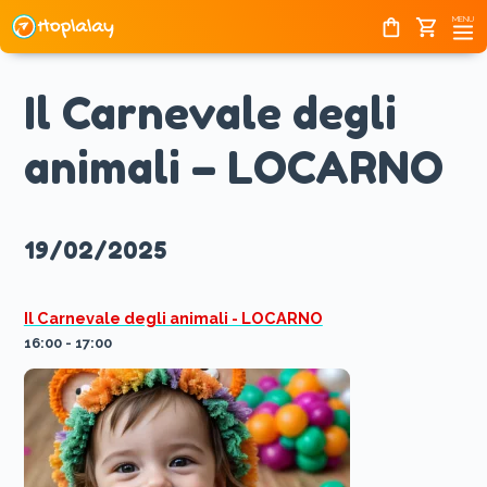
Home
Skip
MENU
shopping_bag
shopping_cart
to
content
Il Carnevale degli
animali – LOCARNO
19/02/2025
Il Carnevale degli animali - LOCARNO
16:00 - 17:00