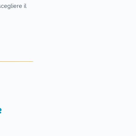
scegliere il
e