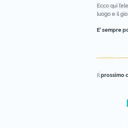
Ecco qui l’e
luogo e il gi
E’ sempre po
Il
prossimo 