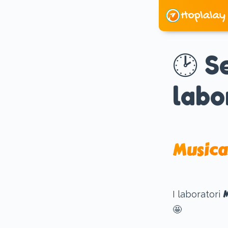
Skip
to
content
🕑 S
labo
Musica
M
I laboratori
🤩