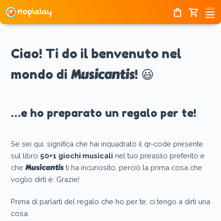
Home
Skip
MENU
shopping_bag
shopping_cart
to
content
Ciao! Ti do il benvenuto nel
Musicantis
mondo di
! 😃
…e ho preparato un regalo per te!
Se sei qui, significa che hai inquadrato il qr-code presente
sul libro
50+1 giochi musicali
nel tuo preasilo preferito e
Musicantis
che
ti ha incuriosito, perciò la prima cosa che
voglio dirti è: Grazie!
Prima di parlarti del regalo che ho per te, ci tengo a dirti una
cosa.