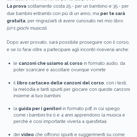
La prova
solitamente costa 25.- per un bambino e 35.- per
due bambini entrambi con più di un anno, ma
per te sarà
gratuita
, per ringraziarti di avere curiosato nel mio libro
50+1 giochi musicali
.
Dopo aver provato, sarà possibile proseguire con il corso,
e se lo farai oltre a partecipare agli incontri riceverai anche:
le
canzoni che usiamo al corso
in formato audio, da
poter scaricare e ascoltare ovunque vorrete
il
libro cartaceo delle canzoni del corso
, con i testi,
la melodia e tanti spunti per giocare con queste canzoni
insieme ai tuoi bambini
la
guida per i genitori
in formato pdf, in cui spiego
come i bambini tra 0 e 4 anni apprendono la musica e
perché è così importante viverla a quest’etaà
dei
video
che offrono spunti e suggerimenti su come