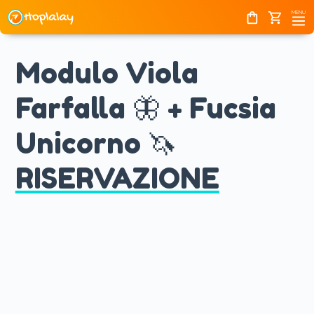
Home
Skip
MENU
shopping_bag
shopping_cart
to
content
Modulo Viola
Farfalla 🦋 + Fucsia
Unicorno 🦄
RISERVAZIONE