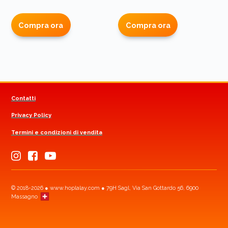
Compra ora
Compra ora
Contatti
Privacy Policy
Termini e condizioni di vendita
© 2018-2026 ● www.hoplalay.com ● 79H Sagl, Via San Gottardo 56, 6900
Massagno