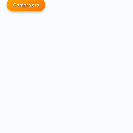
Rosso
Compra ora
Coccinella
🐞
quantità