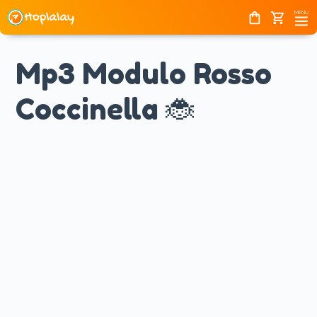
Home
Skip
MENU
shopping_bag
shopping_cart
to
content
Mp3 Modulo Rosso
Coccinella 🐞