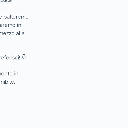
usica
e balleremo
saremo in
 mezzo alla
ferisci! 👇
mente in
ibile.