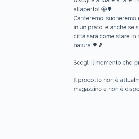
bisogna andare a fare m
all’aperto! 🤩🌳
Canteremo, suoneremo 
in un prato, e anche se 
città sarà come stare in
natura 🌳🎵
Scegli il momento che pre
Il prodotto non è attual
magazzino e non è dispon