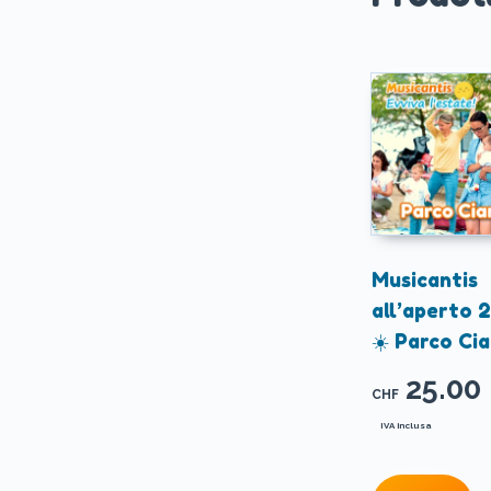
Musicantis
all’aperto 
☀️ Parco Cia
25.00
CHF
IVA inclusa
Q