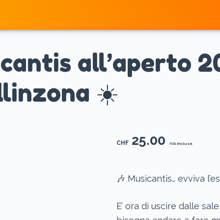
Home
cantis all’aperto 2
llinzona ☀️
25.00
CHF
IVA inclusa
🎶 Musicantis… evviva l’es
E’ ora di uscire dalle sale