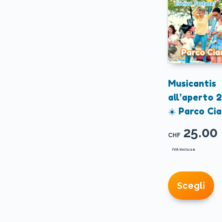
Musicantis
all’aperto 
☀️ Parco Cia
25.00
CHF
IVA inclusa
Q
p
Scegli
h
p