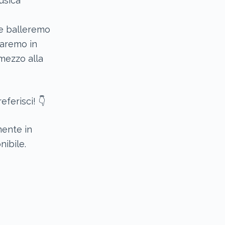
usica
e balleremo
saremo in
 mezzo alla
ferisci! 👇
mente in
ibile.