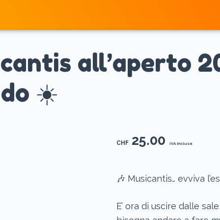
Home
cantis all’aperto 2
ido ☀️
25.00
CHF
IVA inclusa
🎶 Musicantis… evviva l’es
E’ ora di uscire dalle sale