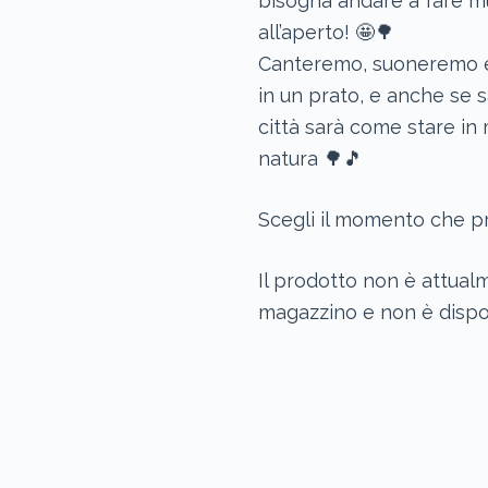
bisogna andare a fare m
all’aperto! 🤩🌳
Canteremo, suoneremo 
in un prato, e anche se 
città sarà come stare in
natura 🌳🎵
Scegli il momento che pre
Il prodotto non è attual
magazzino e non è dispon